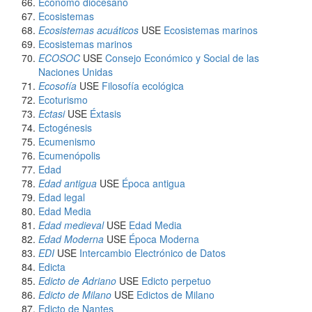
Ecónomo diocesano
Ecosistemas
Ecosistemas acuáticos
USE
Ecosistemas marinos
Ecosistemas marinos
ECOSOC
USE
Consejo Económico y Social de las
Naciones Unidas
Ecosofía
USE
Filosofía ecológica
Ecoturismo
Ectasi
USE
Éxtasis
Ectogénesis
Ecumenismo
Ecumenópolis
Edad
Edad antigua
USE
Época antigua
Edad legal
Edad Media
Edad medieval
USE
Edad Media
Edad Moderna
USE
Época Moderna
EDI
USE
Intercambio Electrónico de Datos
Edicta
Edicto de Adriano
USE
Edicto perpetuo
Edicto de Milano
USE
Edictos de Milano
Edicto de Nantes