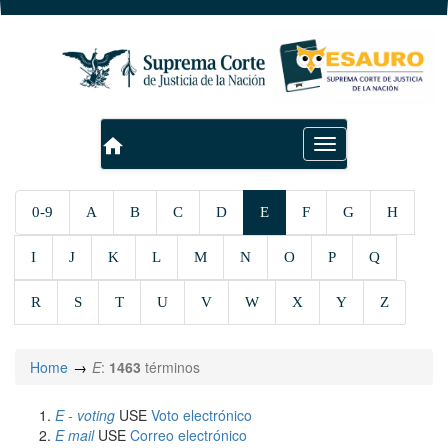
home
Toggle
navigation
0-9
A
B
C
D
E
F
G
H
I
J
K
L
M
N
O
P
Q
R
S
T
U
V
W
X
Y
Z
Home
E
:
1463
términos
E - voting
USE
Voto electrónico
E mail
USE
Correo electrónico