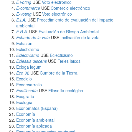
E voting
USE
Voto electrónico
E-commerce
USE
Comercio electrónico
E-voting
USE
Voto electrónico
E.I.A.
USE
Procedimiento de evaluación del impacto
ambiental
E.R.A.
USE
Evaluación de Riesgo Ambiental
Echado de la veta
USE
Inclinación de la veta
Echazón
Eclecticismo
Eclectivismo
USE
Eclecticismo
Eclessia discens
USE
Fieles laicos
Ecloga legum
Eco 92
USE
Cumbre de la Tierra
Ecocidio
Ecodesarrollo
Ecofilosofía
USE
Filosofía ecológica
Ecografía
Ecología
Economatos (España)
Economía
Economía ambiental
Economía aplicada
Economía campesina patriarcal