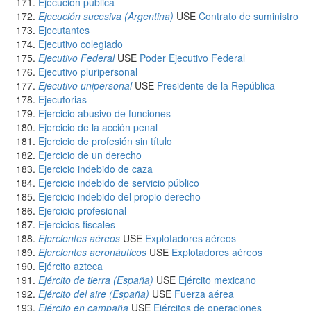
Ejecución pública
Ejecución sucesiva (Argentina)
USE
Contrato de suministro
Ejecutantes
Ejecutivo colegiado
Ejecutivo Federal
USE
Poder Ejecutivo Federal
Ejecutivo pluripersonal
Ejecutivo unipersonal
USE
Presidente de la República
Ejecutorias
Ejercicio abusivo de funciones
Ejercicio de la acción penal
Ejercicio de profesión sin título
Ejercicio de un derecho
Ejercicio indebido de caza
Ejercicio indebido de servicio público
Ejercicio indebido del propio derecho
Ejercicio profesional
Ejercicios fiscales
Ejercientes aéreos
USE
Explotadores aéreos
Ejercientes aeronáuticos
USE
Explotadores aéreos
Ejército azteca
Ejército de tierra (España)
USE
Ejército mexicano
Ejército del aire (España)
USE
Fuerza aérea
Ejército en campaña
USE
Ejércitos de operaciones