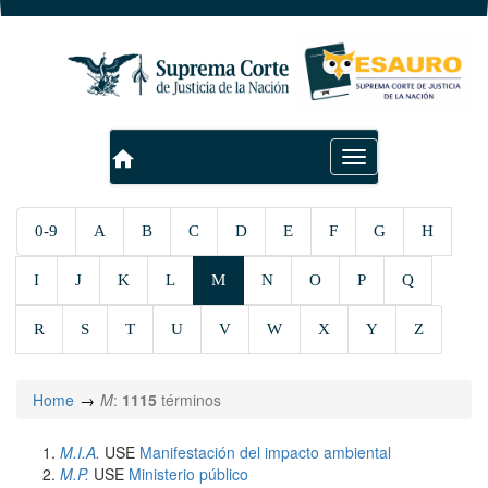
home
Toggle
navigation
0-9
A
B
C
D
E
F
G
H
I
J
K
L
M
N
O
P
Q
R
S
T
U
V
W
X
Y
Z
Home
M
:
1115
términos
M.I.A.
USE
Manifestación del impacto ambiental
M.P.
USE
Ministerio público