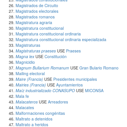
Magistrados de Circuito
Magistrados electorales
Magistrados romanos
Magistratura agraria
Magistratura constitucional
Magistratura constitucional ordinaria
Magistratura constitucional ordinaria especializada
Magistraturas
Magistraturas praeses
USE
Praeses
Magna lex
USE
Constitución
Magnicidio
Magnum Bullarium Romanum
USE
Gran Bulario Romano
Mailing electoral
Maire (Francia)
USE
Presidentes municipales
Mairies (Francia)
USE
Ayuntamientos
Maíz industrializado CONASUPO
USE
MICONSA
Mala fe
Malacateros
USE
Arreadores
Malacates
Malformaciones congénitas
Maltrato a detenidos
Maltrato a heridos