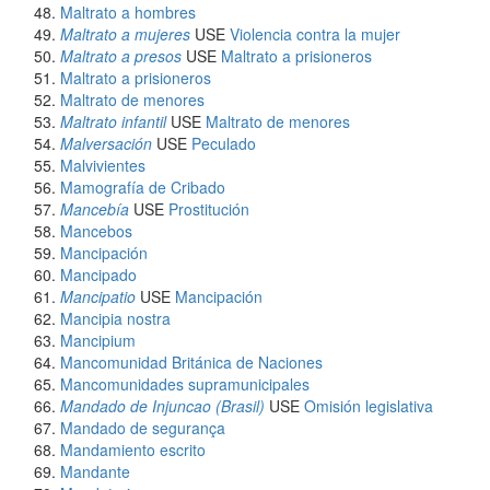
Maltrato a hombres
Maltrato a mujeres
USE
Violencia contra la mujer
Maltrato a presos
USE
Maltrato a prisioneros
Maltrato a prisioneros
Maltrato de menores
Maltrato infantil
USE
Maltrato de menores
Malversación
USE
Peculado
Malvivientes
Mamografía de Cribado
Mancebía
USE
Prostitución
Mancebos
Mancipación
Mancipado
Mancipatio
USE
Mancipación
Mancipia nostra
Mancipium
Mancomunidad Británica de Naciones
Mancomunidades supramunicipales
Mandado de Injuncao (Brasil)
USE
Omisión legislativa
Mandado de segurança
Mandamiento escrito
Mandante