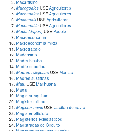
Macartismo
Maceguales
USE
Agricultores
Macehuales
USE
Agricultores
Macehualli
USE
Agricultores
Macehualtin
USE
Agricultores
Machi (Japón)
USE
Pueblo
Macroeconomía
Macroeconomía mixta
Macrotrabajo
Maderismo
Madre binuba
Madre superiora
Madres religiosas
USE
Monjas
Madres sustitutas
Mafú
USE
Marihuana
Magia
Magíster equitum
Magister militae
Magister navis
USE
Capitán de navío
Magíster officiorum
Magisterios eclesiásticos
Magistradas de Circuito
Magistrados constitucionales