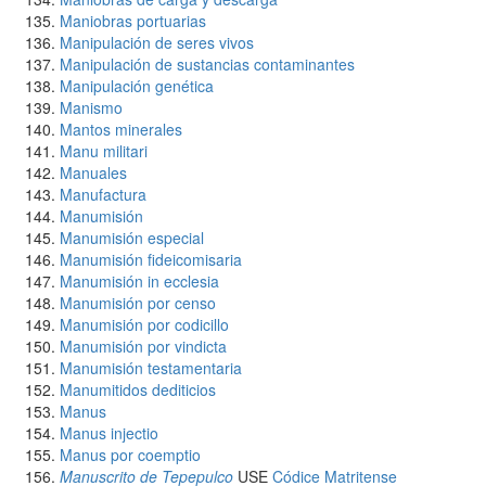
Maniobras portuarias
Manipulación de seres vivos
Manipulación de sustancias contaminantes
Manipulación genética
Manismo
Mantos minerales
Manu militari
Manuales
Manufactura
Manumisión
Manumisión especial
Manumisión fideicomisaria
Manumisión in ecclesia
Manumisión por censo
Manumisión por codicillo
Manumisión por vindicta
Manumisión testamentaria
Manumitidos dediticios
Manus
Manus injectio
Manus por coemptio
Manuscrito de Tepepulco
USE
Códice Matritense