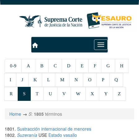
home
Toggle
navigation
0-9
A
B
C
D
E
F
G
H
I
J
K
L
M
N
O
P
Q
R
S
T
U
V
W
X
Y
Z
Home
S
:
1805
términos
Sustracción internacional de menores
Suzeranía
USE
Estado vasallo