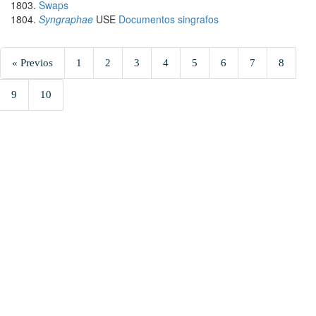
Swaps
Syngraphae
USE
Documentos singrafos
« Previos
1
2
3
4
5
6
7
8
9
10