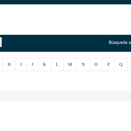
Búsqueda 
H
I
J
K
L
M
N
O
P
Q