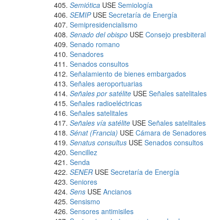
Semiótica
USE
Semiología
SEMIP
USE
Secretaría de Energía
Semipresidencialismo
Senado del obispo
USE
Consejo presbiteral
Senado romano
Senadores
Senados consultos
Señalamiento de bienes embargados
Señales aeroportuarias
Señales por satélite
USE
Señales satelitales
Señales radioeléctricas
Señales satelitales
Señales vía satélite
USE
Señales satelitales
Sénat (Francia)
USE
Cámara de Senadores
Senatus consultus
USE
Senados consultos
Sencillez
Senda
SENER
USE
Secretaría de Energía
Seniores
Sens
USE
Ancianos
Sensismo
Sensores antimisiles