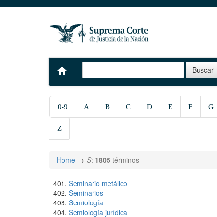
home
0-9
A
B
C
D
E
F
G
Z
Home
S
:
1805
términos
Seminario metálico
Seminarios
Semiología
Semiología jurídica