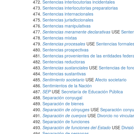
Sentencias interlocutorias incidentales
Sentencias interlocutorias preparatorias
Sentencias internacionales
Sentencias jurisdiccionales
Sentencias manipulativas
Sentencias meramente declarativas
USE
Senten
Sentencias mixtas
Sentencias procesales
USE
Sentencias formale
Sentencias prospectivas
Sentencias provenientes de las entidades federa
Sentencias reductoras
Sentencias sustanciales
USE
Sentencias de fon
Sentencias sustantivas
Sentimiento societario
USE
Afecto societario
Sentimientos de la Nación
SEP
USE
Secretaría de Educación Pública
Separación conyugal
Separación de bienes
Separación de cónyuges
USE
Separación conyu
Separación de cuerpos
USE
Divorcio no vincula
Separación de funciones
Separación de funciones del Estado
USE
Divisi
Separación de personas