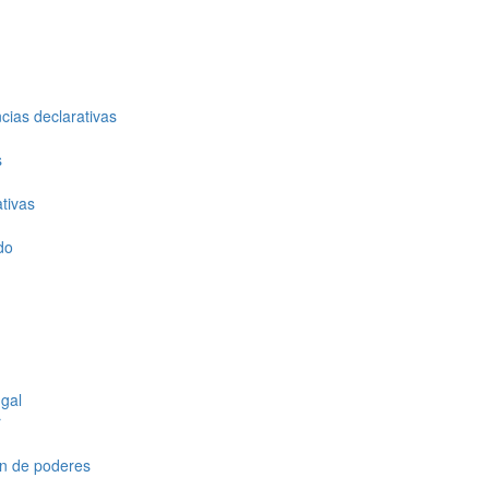
cias declarativas
s
tivas
do
gal
r
ón de poderes