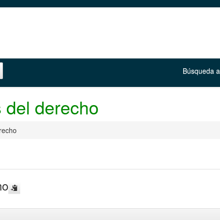
Búsqueda 
s del derecho
erecho
ho