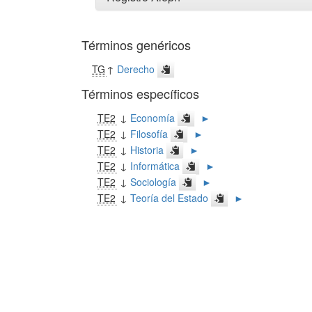
Términos genéricos
TG
↑
Derecho
Términos específicos
TE2
↓
Economía
►
TE2
↓
Filosofía
►
TE2
↓
Historia
►
TE2
↓
Informática
►
TE2
↓
Sociología
►
TE2
↓
Teoría del Estado
►