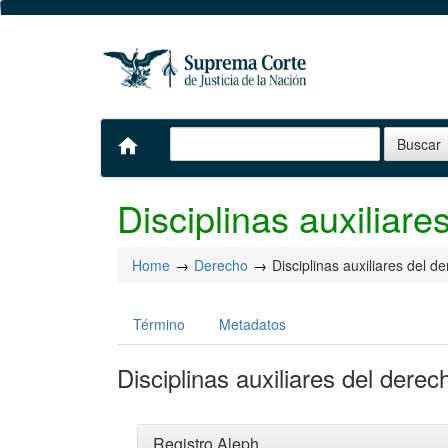
home
Disciplinas auxiliare
Home
Derecho
Disciplinas auxiliares del d
Término
Metadatos
Disciplinas auxiliares del derec
Registro Aleph