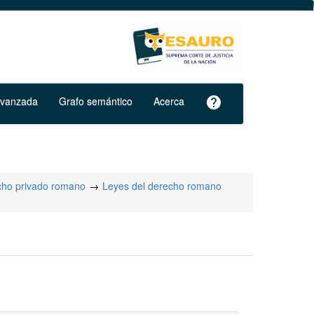
avanzada
Grafo semántico
Acerca
help
ho privado romano
Leyes del derecho romano