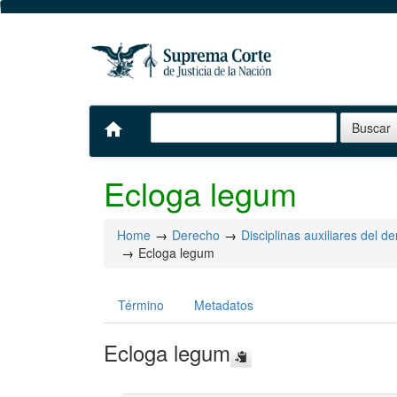
home
Ecloga legum
Home
Derecho
Disciplinas auxiliares del d
Ecloga legum
Término
Metadatos
Ecloga legum