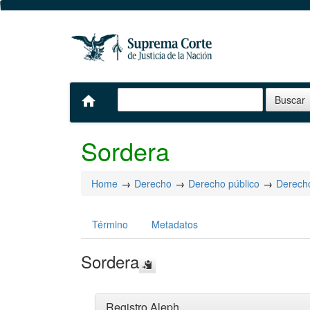
home
Sordera
Home
Derecho
Derecho público
Derecho
Término
Metadatos
Sordera
Registro Aleph