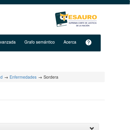
avanzada
Grafo semántico
Acerca
help
ud
Enfermedades
Sordera