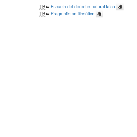
TR
⇆
Escuela del derecho natural laico
TR
⇆
Pragmatismo filosófico