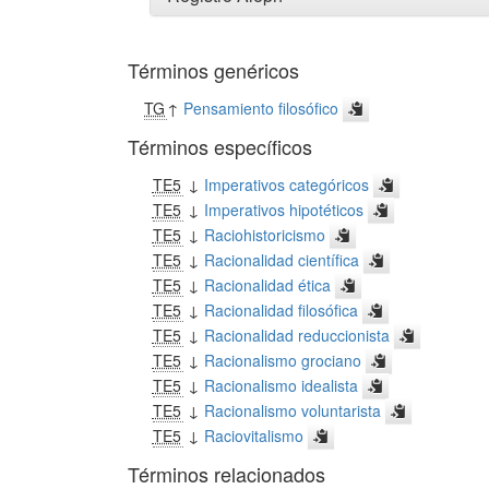
Términos genéricos
TG
↑
Pensamiento filosófico
Términos específicos
TE5
↓
Imperativos categóricos
TE5
↓
Imperativos hipotéticos
TE5
↓
Raciohistoricismo
TE5
↓
Racionalidad científica
TE5
↓
Racionalidad ética
TE5
↓
Racionalidad filosófica
TE5
↓
Racionalidad reduccionista
TE5
↓
Racionalismo grociano
TE5
↓
Racionalismo idealista
TE5
↓
Racionalismo voluntarista
TE5
↓
Raciovitalismo
Términos relacionados