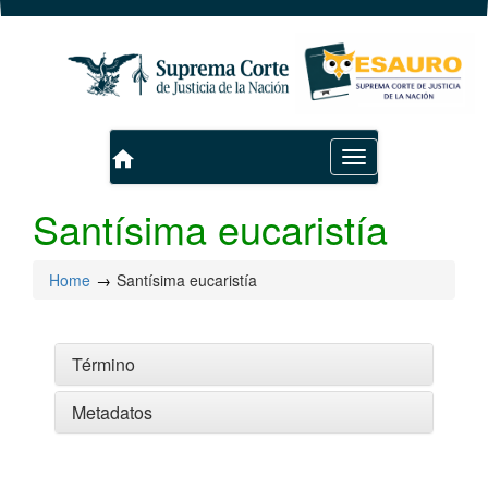
home
Toggle
navigation
Santísima eucaristía
Home
Santísima eucaristía
Término
Metadatos