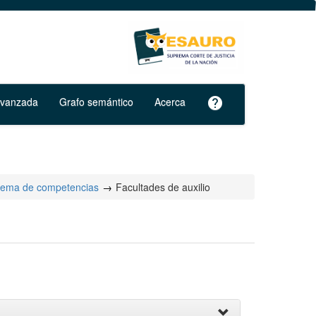
avanzada
Grafo semántico
Acerca
help
tema de competencias
Facultades de auxilio