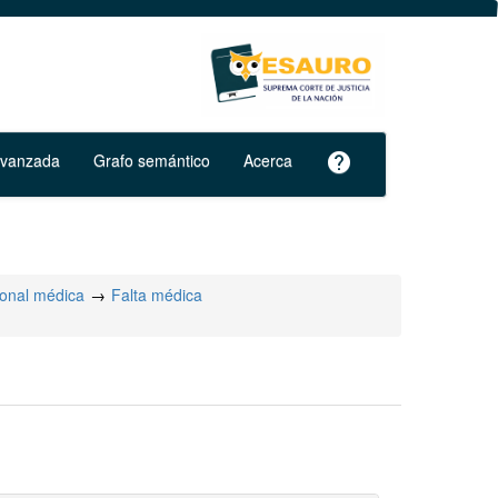
avanzada
Grafo semántico
Acerca
help
ional médica
Falta médica