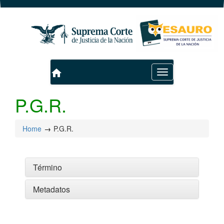
home
Toggle
navigation
P.G.R.
Home
P.G.R.
Término
Metadatos