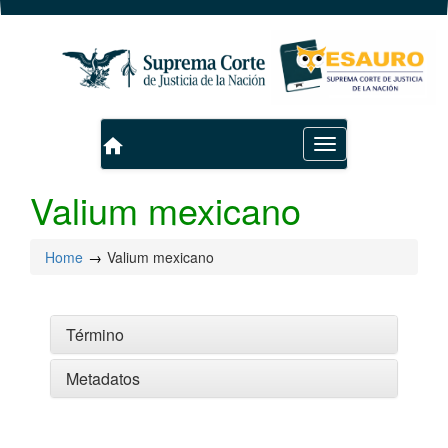
home
Toggle
navigation
Valium mexicano
Home
Valium mexicano
Término
Metadatos