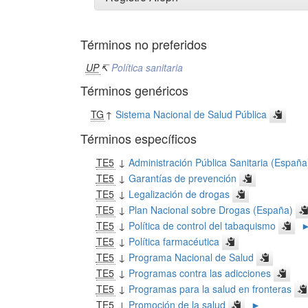
Términos no preferidos
UP
↸
Política sanitaria
Términos genéricos
TG
↑
Sistema Nacional de Salud Pública
Términos específicos
TE5
↓
Administración Pública Sanitaria (España
TE5
↓
Garantías de prevención
TE5
↓
Legalización de drogas
TE5
↓
Plan Nacional sobre Drogas (España)
TE5
↓
Política de control del tabaquismo
TE5
↓
Política farmacéutica
TE5
↓
Programa Nacional de Salud
TE5
↓
Programas contra las adicciones
TE5
↓
Programas para la salud en fronteras
TE5
↓
Promoción de la salud
►