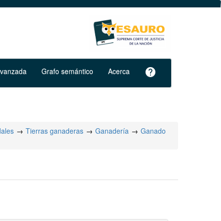
avanzada
Grafo semántico
Acerca
help
dales
Tierras ganaderas
Ganadería
Ganado