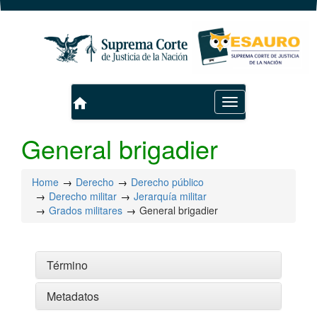
home
Toggle
navigation
General brigadier
Home
Derecho
Derecho público
Derecho militar
Jerarquía militar
Grados militares
General brigadier
Término
Metadatos