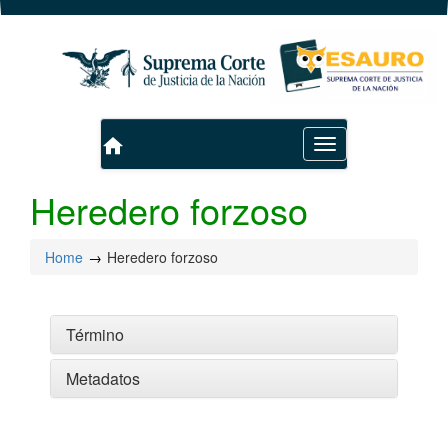
home
Toggle
navigation
Heredero forzoso
Home
Heredero forzoso
Término
Metadatos