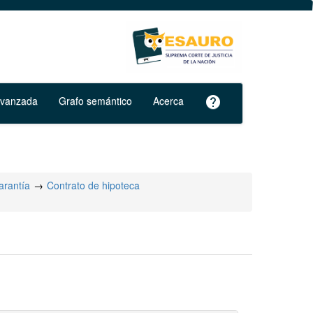
avanzada
Grafo semántico
Acerca
help
arantía
Contrato de hipoteca