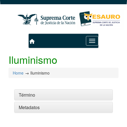
home
Toggle
navigation
Iluminismo
Home
Iluminismo
Término
Metadatos