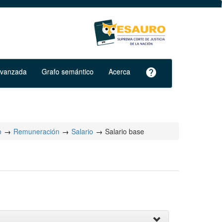
avanzada
Grafo semántico
Acerca
help
o
Remuneración
Salario
Salario base