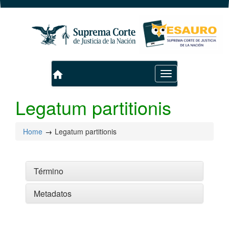
home
Toggle
navigation
Legatum partitionis
Home
Legatum partitionis
Término
Metadatos