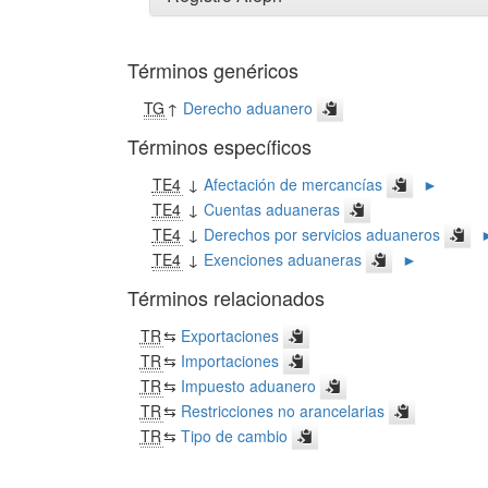
Términos genéricos
TG
↑
Derecho aduanero
Términos específicos
TE4
↓
Afectación de mercancías
►
TE4
↓
Cuentas aduaneras
TE4
↓
Derechos por servicios aduaneros
TE4
↓
Exenciones aduaneras
►
Términos relacionados
TR
⇆
Exportaciones
TR
⇆
Importaciones
TR
⇆
Impuesto aduanero
TR
⇆
Restricciones no arancelarias
TR
⇆
Tipo de cambio