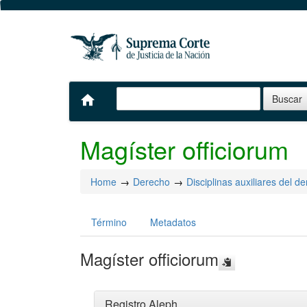
home
Magíster officiorum
Home
Derecho
Disciplinas auxiliares del d
Término
Metadatos
Magíster officiorum
Registro Aleph