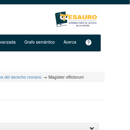
avanzada
Grafo semántico
Acerca
help
os del derecho romano
Magíster officiorum