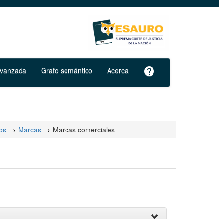
avanzada
Grafo semántico
Acerca
help
vos
Marcas
Marcas comerciales