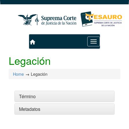
home
Toggle
navigation
Legación
Home
Legación
Término
Metadatos