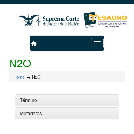
home
Toggle
navigation
N2O
Home
N2O
Término
Metadatos