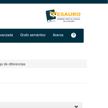
avanzada
Grafo semántico
Acerca
help
o de diferencias