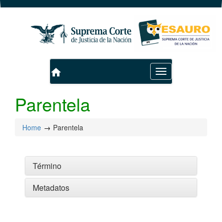
home
Toggle
navigation
Parentela
Home
Parentela
Término
Metadatos