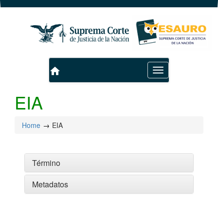
home
Toggle
navigation
EIA
Home
EIA
Término
Metadatos