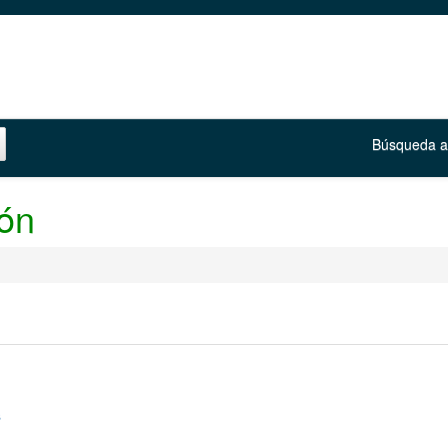
Búsqueda 
ión
s