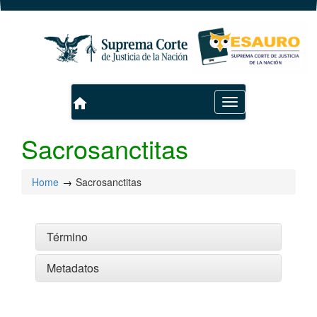
home
Toggle
navigation
Sacrosanctitas
Home
Sacrosanctitas
Término
Metadatos