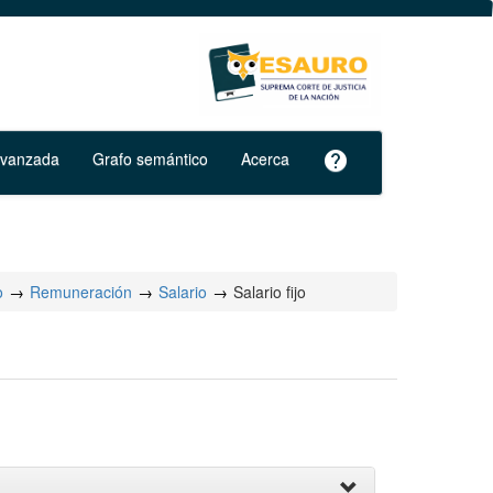
avanzada
Grafo semántico
Acerca
help
o
Remuneración
Salario
Salario fijo