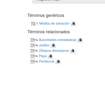
Términos genéricos
TG
↑
Medios de salvación
Términos relacionados
TR
⇆
Autoridades eclesiásticas
TR
⇆
Jubileo
TR
⇆
Obispos diocesanos
TR
⇆
Papa
TR
⇆
Penitencia