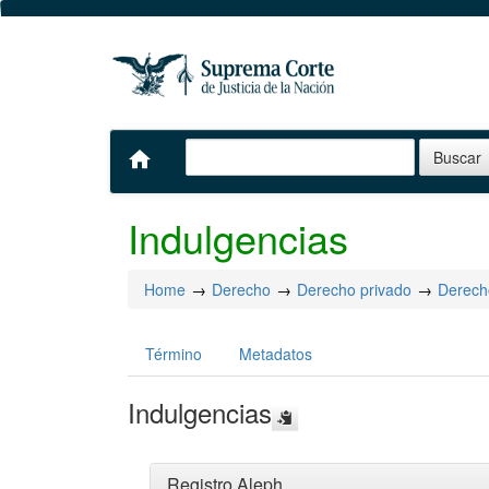
home
Indulgencias
Home
Derecho
Derecho privado
Derecho
Término
Metadatos
Indulgencias
Registro Aleph