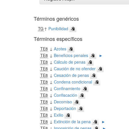
Términos genéricos
TG
↑
Punibilidad
Términos específicos
TE8
↓
Azotes
TE8
↓
Beneficios penales
►
TE8
↓
Cálculo de penas
TE8
↓
Caución de no ofender
TE8
↓
Cesación de penas
TE8
↓
Condena condicional
TE8
↓
Confinamiento
TE8
↓
Confiscación
TE8
↓
Decomiso
TE8
↓
Deportación
TE8
↓
Exilio
TE8
↓
Extinción de la pena
►
TE8
↓
Imposición de penas
►