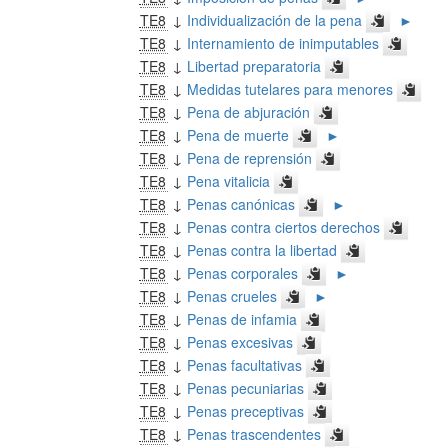
TE8
↓
Individualización de la pena
►
TE8
↓
Internamiento de inimputables
TE8
↓
Libertad preparatoria
TE8
↓
Medidas tutelares para menores
TE8
↓
Pena de abjuración
TE8
↓
Pena de muerte
►
TE8
↓
Pena de reprensión
TE8
↓
Pena vitalicia
TE8
↓
Penas canónicas
►
TE8
↓
Penas contra ciertos derechos
TE8
↓
Penas contra la libertad
TE8
↓
Penas corporales
►
TE8
↓
Penas crueles
►
TE8
↓
Penas de infamia
TE8
↓
Penas excesivas
TE8
↓
Penas facultativas
TE8
↓
Penas pecuniarias
TE8
↓
Penas preceptivas
TE8
↓
Penas trascendentes