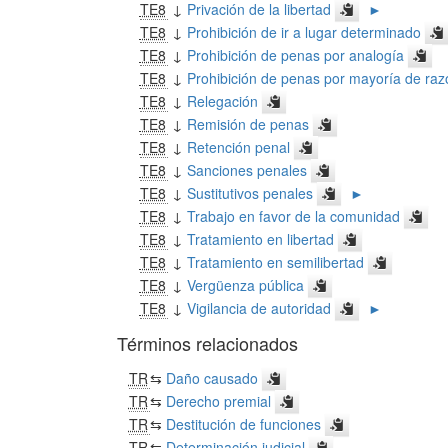
TE8
↓
Privación de la libertad
►
TE8
↓
Prohibición de ir a lugar determinado
TE8
↓
Prohibición de penas por analogía
TE8
↓
Prohibición de penas por mayoría de raz
TE8
↓
Relegación
TE8
↓
Remisión de penas
TE8
↓
Retención penal
TE8
↓
Sanciones penales
TE8
↓
Sustitutivos penales
►
TE8
↓
Trabajo en favor de la comunidad
TE8
↓
Tratamiento en libertad
TE8
↓
Tratamiento en semilibertad
TE8
↓
Vergüenza pública
TE8
↓
Vigilancia de autoridad
►
Términos relacionados
TR
⇆
Daño causado
TR
⇆
Derecho premial
TR
⇆
Destitución de funciones
TR
⇆
Determinación judicial