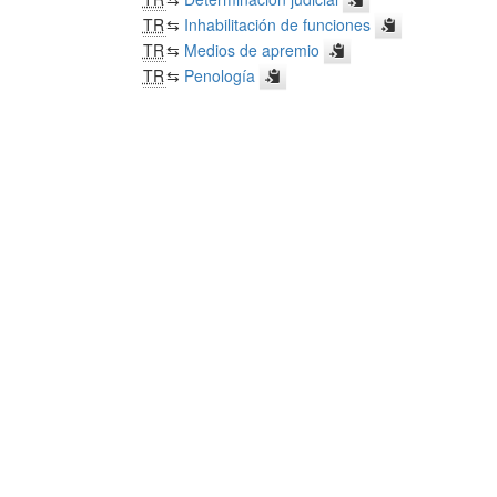
TR
⇆
Inhabilitación de funciones
TR
⇆
Medios de apremio
TR
⇆
Penología