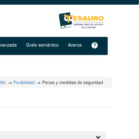
avanzada
Grafo semántico
Acerca
help
lito
Punibilidad
Penas y medidas de seguridad