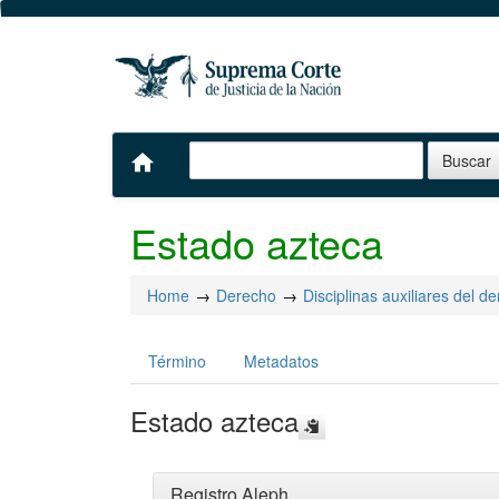
home
Estado azteca
Home
Derecho
Disciplinas auxiliares del d
Término
Metadatos
Estado azteca
Registro Aleph