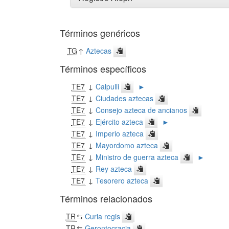
Términos genéricos
TG
↑
Aztecas
Términos específicos
TE7
↓
Calpulli
►
TE7
↓
Ciudades aztecas
TE7
↓
Consejo azteca de ancianos
TE7
↓
Ejército azteca
►
TE7
↓
Imperio azteca
TE7
↓
Mayordomo azteca
TE7
↓
Ministro de guerra azteca
►
TE7
↓
Rey azteca
TE7
↓
Tesorero azteca
Términos relacionados
TR
⇆
Curia regis
TR
⇆
Gerontocracia