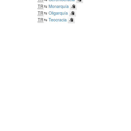
TR
⇆
Monarquía
TR
⇆
Oligarquía
TR
⇆
Teocracia