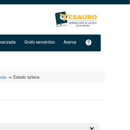
avanzada
Grafo semántico
Acerca
help
ecas
Estado azteca