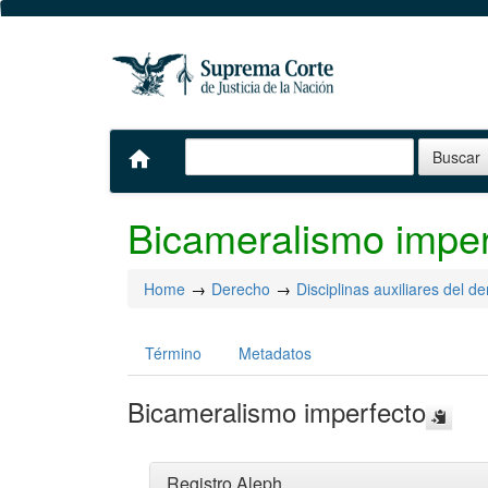
home
Bicameralismo imper
Home
Derecho
Disciplinas auxiliares del d
Término
Metadatos
Bicameralismo imperfecto
Registro Aleph