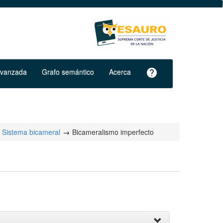
avanzada
Grafo semántico
Acerca
help
Sistema bicameral
Bicameralismo imperfecto