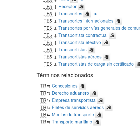
TE5
↓
Receptor
TE5
↓
Transportes
►
TE5
↓
Transportes internacionales
TE5
↓
Transportes por vías generales de comu
TE5
↓
Transportista contractual
TE5
↓
Transportista efectivo
TE5
↓
Transportistas
TE5
↓
Transportistas aéreos
TE5
↓
Transportistas de carga sin certificado
Términos relacionados
TR
⇆
Concesiones
TR
⇆
Derecho aduanero
TR
⇆
Empresa transportista
TR
⇆
Fletes de servicios aéreos
TR
⇆
Medios de transporte
TR
⇆
Transporte marítimo