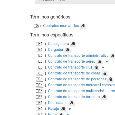
Términos genéricos
TG
↑
Contratos mercantiles
Términos específicos
TE5
↓
Cabalgadura
TE5
↓
Cargador
TE5
↓
Contrato de transporte administrativo
TE5
↓
Contrato de transporte aéreo
►
TE5
↓
Contrato de transporte civil
►
TE5
↓
Contrato de transporte de cosas
TE5
↓
Contrato de transporte de personas
TE5
↓
Contrato de transporte mercantil combin
TE5
↓
Contrato de transporte multimodal intern
TE5
↓
Contrato de transporte terrestre
TE5
↓
Destinatario
TE5
↓
Pasaje
►
TE5
↓
Porte
►