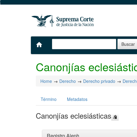
home
Canonjías eclesiásti
Home
Derecho
Derecho privado
Derecho
Término
Metadatos
Canonjías eclesiásticas
Registro Aleph