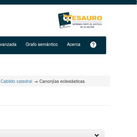
avanzada
Grafo semántico
Acerca
help
Cabildo catedral
Canonjías eclesiásticas