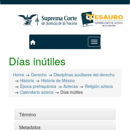
home
Toggle
navigation
Días inútiles
Home
Derecho
Disciplinas auxiliares del derecho
Historia
Historia de México
Época prehispánica
Aztecas
Religión azteca
Calendario azteca
Días inútiles
Término
Metadatos