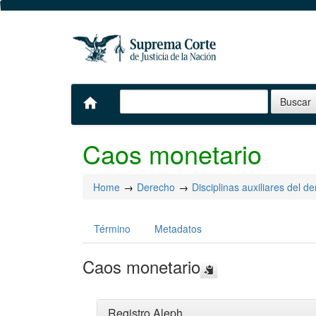
home
Caos monetario
Home
Derecho
Disciplinas auxiliares del d
Término
Metadatos
Caos monetario
Registro Aleph