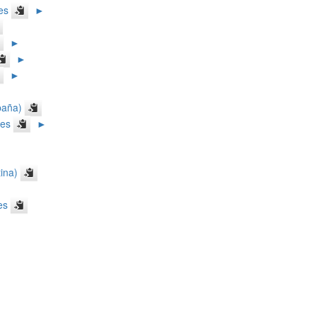
es
►
►
►
►
paña)
les
►
ina)
es