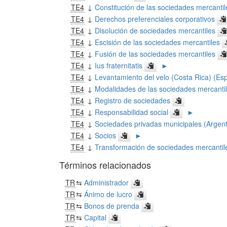
TE4
↓
Constitución de las sociedades mercantil
TE4
↓
Derechos preferenciales corporativos
TE4
↓
Disolución de sociedades mercantiles
TE4
↓
Escisión de las sociedades mercantiles
TE4
↓
Fusión de las sociedades mercantiles
TE4
↓
Ius fraternitatis
►
TE4
↓
Levantamiento del velo (Costa Rica) (Es
TE4
↓
Modalidades de las sociedades mercanti
TE4
↓
Registro de sociedades
TE4
↓
Responsabilidad social
►
TE4
↓
Sociedades privadas municipales (Argent
TE4
↓
Socios
►
TE4
↓
Transformación de sociedades mercantil
Términos relacionados
TR
⇆
Administrador
TR
⇆
Ánimo de lucro
TR
⇆
Bonos de prenda
TR
⇆
Capital