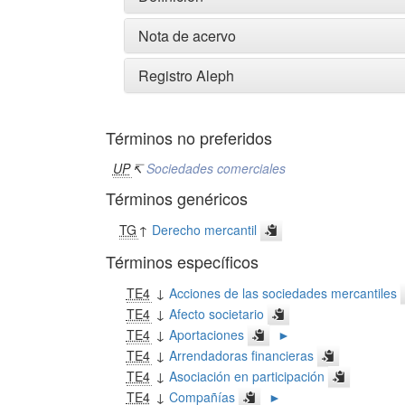
Nota de acervo
Registro Aleph
Términos no preferidos
UP
↸
Sociedades comerciales
Términos genéricos
TG
↑
Derecho mercantil
Términos específicos
TE4
↓
Acciones de las sociedades mercantiles
TE4
↓
Afecto societario
TE4
↓
Aportaciones
►
TE4
↓
Arrendadoras financieras
TE4
↓
Asociación en participación
TE4
↓
Compañías
►