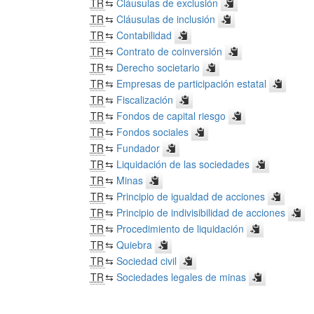
TR
⇆
Cláusulas de exclusión
TR
⇆
Cláusulas de inclusión
TR
⇆
Contabilidad
TR
⇆
Contrato de coinversión
TR
⇆
Derecho societario
TR
⇆
Empresas de participación estatal
TR
⇆
Fiscalización
TR
⇆
Fondos de capital riesgo
TR
⇆
Fondos sociales
TR
⇆
Fundador
TR
⇆
Liquidación de las sociedades
TR
⇆
Minas
TR
⇆
Principio de igualdad de acciones
TR
⇆
Principio de indivisibilidad de acciones
TR
⇆
Procedimiento de liquidación
TR
⇆
Quiebra
TR
⇆
Sociedad civil
TR
⇆
Sociedades legales de minas