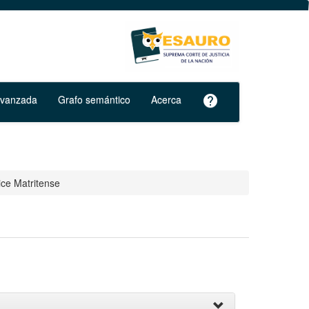
avanzada
Grafo semántico
Acerca
help
ce Matritense