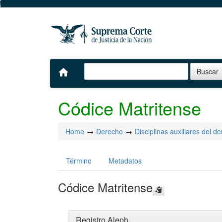
home
Códice Matritense
Home
Derecho
Disciplinas auxiliares del d
Término
Metadatos
Códice Matritense
Registro Aleph