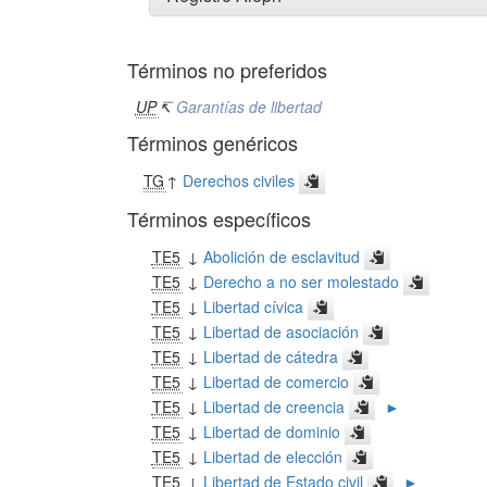
Términos no preferidos
UP
↸
Garantías de libertad
Términos genéricos
TG
↑
Derechos civiles
Términos específicos
TE5
↓
Abolición de esclavitud
TE5
↓
Derecho a no ser molestado
TE5
↓
Libertad cívica
TE5
↓
Libertad de asociación
TE5
↓
Libertad de cátedra
TE5
↓
Libertad de comercio
TE5
↓
Libertad de creencia
►
TE5
↓
Libertad de dominio
TE5
↓
Libertad de elección
TE5
↓
Libertad de Estado civil
►