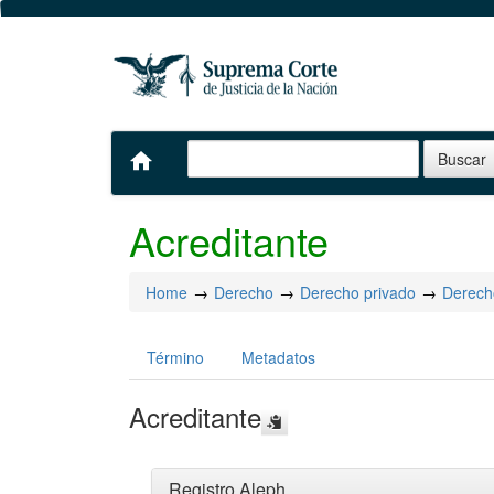
home
Acreditante
Home
Derecho
Derecho privado
Derech
Término
Metadatos
Acreditante
Registro Aleph