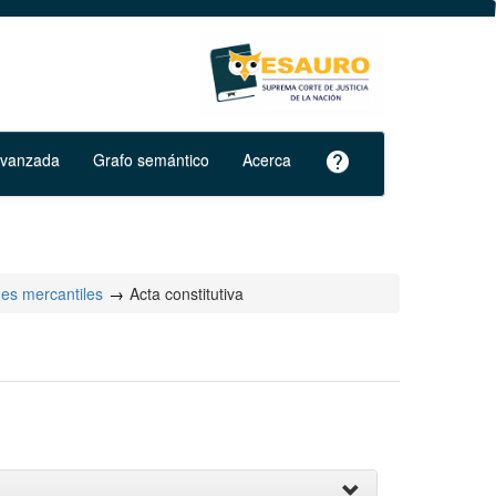
avanzada
Grafo semántico
Acerca
help
des mercantiles
Acta constitutiva