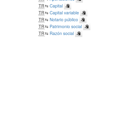
TR
⇆
Capital
TR
⇆
Capital variable
TR
⇆
Notario público
TR
⇆
Patrimonio social
TR
⇆
Razón social