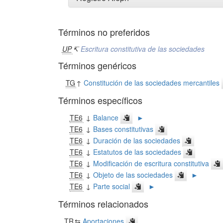
Términos no preferidos
UP
↸
Escritura constitutiva de las sociedades
Términos genéricos
TG
↑
Constitución de las sociedades mercantiles
Términos específicos
TE6
↓
Balance
►
TE6
↓
Bases constitutivas
TE6
↓
Duración de las sociedades
TE6
↓
Estatutos de las sociedades
TE6
↓
Modificación de escritura constitutiva
TE6
↓
Objeto de las sociedades
►
TE6
↓
Parte social
►
Términos relacionados
TR
⇆
Aportaciones