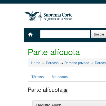
home
Parte alícuota
Home
Derecho
Derecho privado
Derecho
Término
Metadatos
Parte alícuota
Registro Aleph