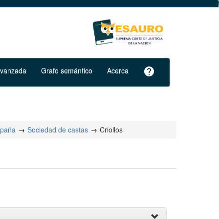
avanzada
Grafo semántico
Acerca
help
spaña
Sociedad de castas
Criollos