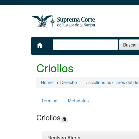
home
Criollos
Home
Derecho
Disciplinas auxiliares del d
Término
Metadatos
Criollos
Registro Aleph