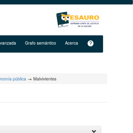
avanzada
Grafo semántico
Acerca
help
onomía pública
Malvivientes