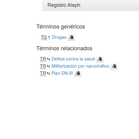
Registro Aleph
Términos genéricos
TG
↑
Drogas
Términos relacionados
TR
⇆
Delitos contra la salud
TR
⇆
Militarización por narcotráfico
TR
⇆
Plan DN-III