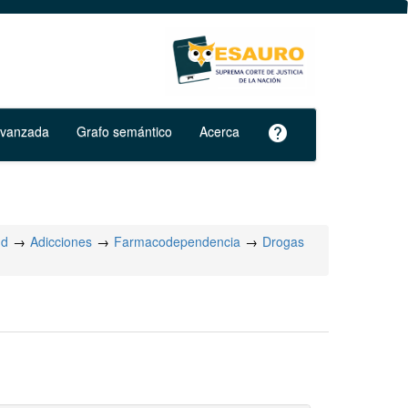
avanzada
Grafo semántico
Acerca
help
ud
Adicciones
Farmacodependencia
Drogas